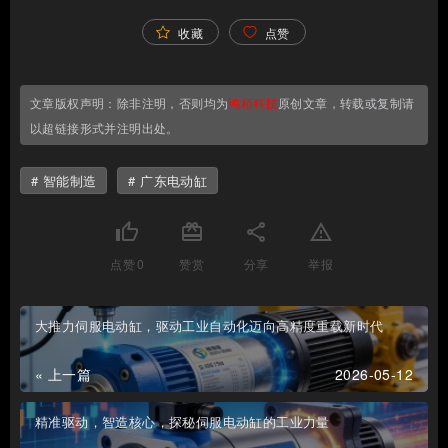
收藏
点赞
文章版权声明：除非注明，否则均为
鸿栢科技
原创文章，转载或复制请
以超链接形式并注明出处。
智能制造
广东电动缸
thumb_up
card_giftcard
share
report_problem
点赞
0
赞赏
分享
举报
大推力伺服电动缸，驱动工业自动化迈向高精度重载新时代
« 上一篇
2026-05-12
精准驱动，智造核心，探秘伺服电动缸的工业力量