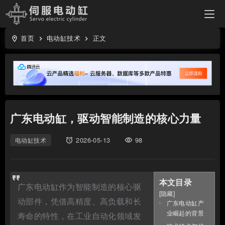
首页
电动缸技术
正文
location_on
keyboard_arrow_right
keyboard_arrow_right
广东电动缸，驱动智能制造的核心力量
2026-05-13
98
电动缸技术
access_alarms
visibility
本文目录
广东电动缸作为智能制造的核心驱
[
隐藏
]
动部件，凭借高精度、高负载和长
广东电动缸产
业崛起的背景
寿命的特性，在工业自动化领域发