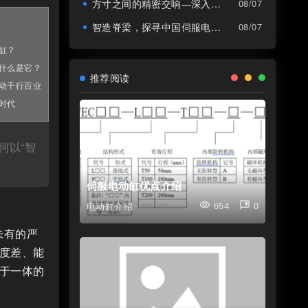
方寸之间的精密交响—深入解读伺服电动缸内部结构
08/07
智造脊梁，探寻中国伺服电动缸生产厂家的突围与坚守
08/07
缸？
什么是它？
推荐阅读
动千行百业
时代
何以“智
伺服电动缸优点介绍
654
0
电动缸介绍
visibility
comment_bank
未有的严
度差、能
于一体的