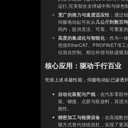
运行,完美契合全球碳中和与绿色
宽广的推力与速度适应性
：通过
伺服电动缸可在从
几公斤到数百
间内，提供灵活、可靠、可重复
高度的集成化与智能化
：作为一
凭借EtherCAT、PROFIN
位混合控制、相位补偿与轨迹规划
核心应用：驱动千行百业
凭借上述卓越性能，伺服电动缸已渗透到
自动化装配与产线
：在汽车零部件
装、铆接、点胶与取放料，其强
致性。
精密加工与检测设备
：在高端数
驱方式替代传统丝杠，实现了更高