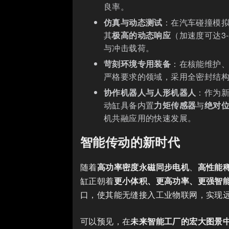
良率。
仿真与动态测试
：在汽车碰撞模
其
极高的动态响应
（加速度可达3
与冲击载荷。
苛刻环境专用装备
：在核能维护
严格要求的领域，采用全密封结
协作机器人与人形机器人
：作为
动缸具备内置
力矩传感器
与
绝对
机共融应用的快速发展。
智能传动的新时代
随着
高功率密度永磁同步电机
、
高性能
缸正朝着
更小体积、更高功率、更强智
口，使其能无缝接入工业物联网，实现
可以预见，在
未来智能工厂的宏大图景