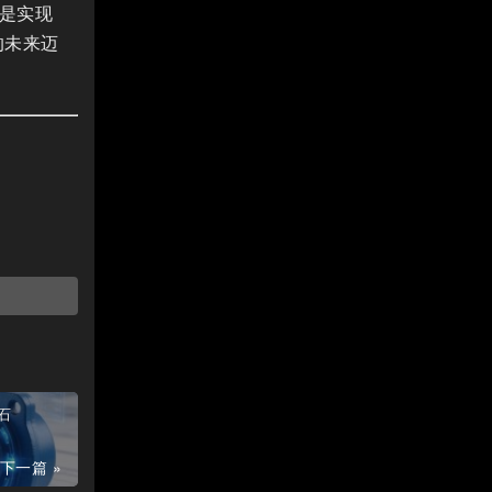
是实现
的未来迈
石
下一篇 »