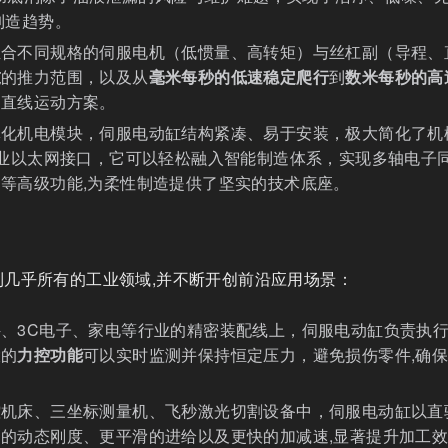
制造趋势。
组合不同规格的伺服电机（低惯量、高转矩）与丝杠副（导程、
吨
的推力范围，以及从
毫米每秒的低速稳定爬行
到
数米每秒的高
的直线运动方案。
体化机电模块，伺服电动缸结构紧凑、易于安装，极大简化了机
ET等工业以太网接口，它可以轻松融入智能制造体系，实现多轴电子
等高级功能,为柔性制造提供了坚实的技术底座。
几乎所有的工业领域,并不断开创前沿应用场景：
、3C电子、家电等行业的精密装配线上，伺服电动缸负责执
大的
力控功能
可以实时监测并保持恒定压力，避免损伤零件,确
控机床、三坐标测量机、飞秒激光切割设备中，伺服电动缸以直
的动态刚度、更平滑的进给以及更快的加减速,显著提升加工