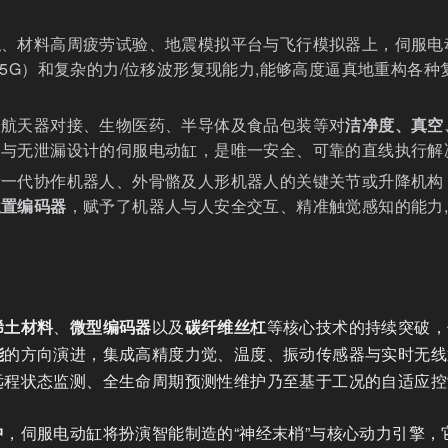
拟、材料高周疲劳试验、地震模拟平台与飞行模拟器上，伺服电
-5G）和复杂的力/位移波形复现能力,能够高度逼真地重构各种
、航天器对接、生物医药、半导体及食品包装等对
洁净度、真空
构与无泄漏设计的伺服电动缸，是唯一安全、可靠的直线执行解
新一代协作机器人、外骨骼及人形机器人的关键关节或升降机构
位置编码器
，赋予了机器人与人安全交互、精准触觉感知的能力
稀土材料
、
微型编码器
以及
碳纤维丝杠
等核心技术的持续突破，
能
的方向演进，集成高精度力觉、温度、振动传感器与实时无线
远程状态监测、全生命周期预测性维护乃至基于工况的自适应控
中
，伺服电动缸将扮演智能制造的“神经末梢”与核心动力引擎，