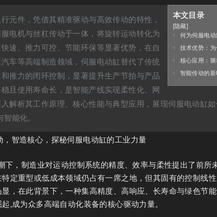
本文目录
执行元件，凭借其精准驱动与高效传动的特性，
[
隐藏
]
伺服电机与丝杠传动于一体，将旋转运动转化为
何为伺服电动
应快速、推力可控、节能环保等显著优势，在自
技术优势：为
源汽车等高端制造领域，伺服电动缸替代了传统
核心应用：驱
智能传动的新
置和推力的闭环控制，显著提升生产节拍与产品
平稳且使用寿命长，是智能产线实现柔性化、网
入解析其工作原理、核心性能与典型应用，展现伺服电动缸如
与智能化。
浪潮下，制造业对运动控制系统的精度、效率与柔性提出了前所
在特定重型或低成本领域仍占有一席之地，但其固有的控制线性
凸显，在此背景下，一种集高精度、高响应、长寿命与绿色节能
崛起,成为众多高端自动化装备的核心驱动力量。