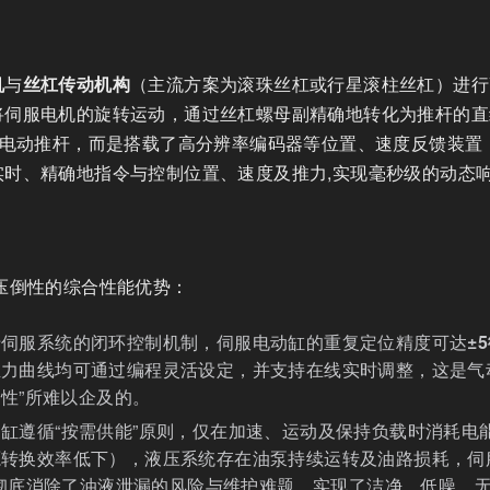
机
与
丝杠传动机构
（主流方案为滚珠丝杠或行星滚柱丝杠）进行
将伺服电机的旋转运动，通过丝杠螺母副精确地转化为推杆的直
的电动推杆，而是搭载了高分辨率编码器等位置、速度反馈装置
时、精确地指令与控制位置、速度及推力,实现毫秒级的动态
压倒性的综合性能优势：
于伺服系统的闭环控制机制，伺服电动缸的重复定位精度可达
±
推力曲线均可通过编程灵活设定，并支持在线实时调整，这是气
线性”所难以企及的。
缸遵循“按需供能”原则，仅在加速、运动及保持负载时消耗电
源转换效率低下），液压系统存在油泵持续运转及油路损耗，伺
彻底消除了油液泄漏的风险与维护难题，实现了洁净、低噪、