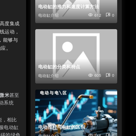
电动缸的推力和速度计算方法
612
0
电动缸介绍
visibility
comment_bank
高度集成
线运动，
，能够与
响应。
电动缸的分类和特点
605
0
电动缸介绍
visibility
comment_bank
5微米
甚至
动系统
能，相比
电动推杆与电缸的区别
服电动缸
无碳的绿色
745
0
电动缸介绍
visibility
comment_bank