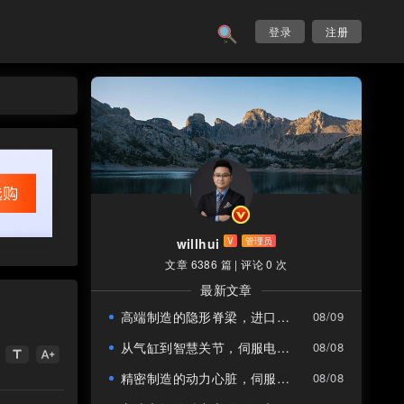
登录
注册
willhui
V
管理员
文章 6386 篇
|
评论 0 次
最新文章
高端制造的隐形脊梁，进口伺服电动缸如何重构中国智造精度边界？
08/09
从气缸到智慧关节，伺服电动缸与伺服电机如何重塑工业自动化未来
08/08
title
text_increase
精密制造的动力心脏，伺服电动缸与伺服电机的协奏曲
08/08