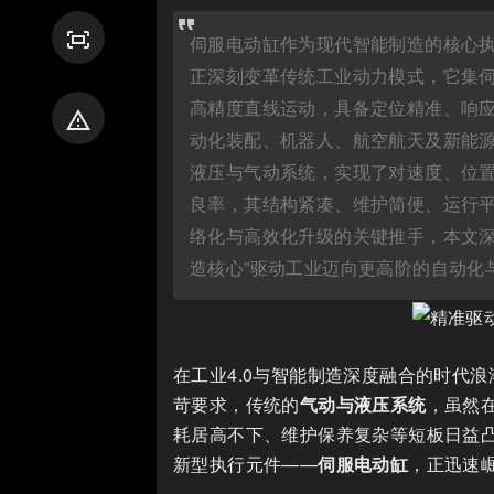
fit_screen
伺服电动缸作为现代智能制造的核心
正深刻变革传统工业动力模式，它集
高精度直线运动，具备定位精准、响
report_problem
动化装配、机器人、航空航天及新能
液压与气动系统，实现了对速度、位
良率，其结构紧凑、维护简便、运行
络化与高效化升级的关键推手，本文深
造核心”驱动工业迈向更高阶的自动化
在工业4.0与智能制造深度融合的时代
苛要求，传统的
气动与液压系统
，虽然
耗居高不下、维护保养复杂等短板日益
新型执行元件——
伺服电动缸
，正迅速