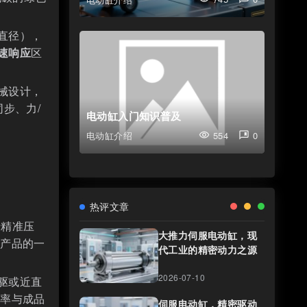
直径），
速响应
区
械设计，
同步、力/
电动缸入门知识普及
554
0
电动缸介绍
visibility
comment_bank
热评文章
行精准压
大推力伺服电动缸，现
保产品的一
代工业的精密动力之源
2026-07-10
驱或近直
效率与成品
伺服电动缸，精密驱动