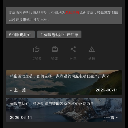
文章版权声明：除非注明，否则均为
鸿栢科技
原创文章，转载或复制请
以超链接形式并注明出处。
伺服电动缸
伺服电动缸生产厂家
thumb_up
card_giftcard
share
report_problem
点赞
0
赞赏
分享
举报
精密驱动之芯，如何选择一家靠谱的伺服电动缸生产厂家？
« 上一篇
2026-06-11
伺服电动缸，精密制造与智能装备的核心驱动力量
2026-06-11
下一篇 »