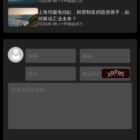
2026-06-11
阅读(72)
access_alarms
visibility
上海伺服电动缸，精密制造的隐形推手，如
何驱动工业未来？
2026-06-11
阅读(67)
access_alarms
visibility
😺
😸
😹
😻
😼
😽
🙀