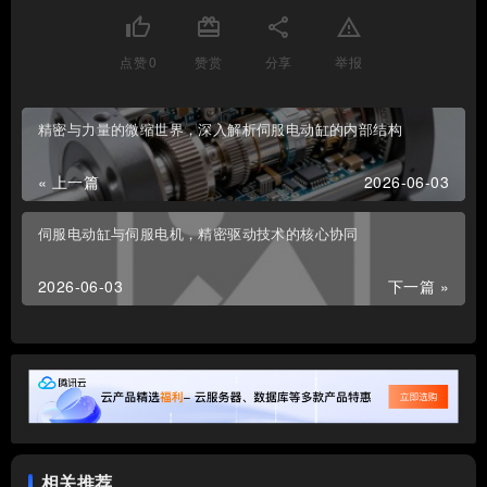
thumb_up
card_giftcard
share
report_problem
点赞
0
赞赏
分享
举报
精密与力量的微缩世界，深入解析伺服电动缸的内部结构
« 上一篇
2026-06-03
伺服电动缸与伺服电机，精密驱动技术的核心协同
2026-06-03
下一篇 »
相关推荐