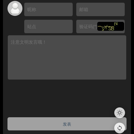
😺
😸
😹
😻
😼
😽
🙀
😿
😾
🙈
🙉
🙊
💖
💔
💯
👌
✌️
👍
💪
🤝
🙏
wb_sunny
🎉
😄
😁
😆
🤣
😂
🙂
发表
loop