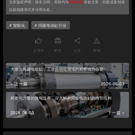
文章版权声明：除非注明，否则均为
鸿栢科技
原创文章，转载或复制请
以超链接形式并注明出处。
智能化
伺服电动缸行业
thumb_up
card_giftcard
share
report_problem
点赞
0
赞赏
分享
举报
大推力伺服电动缸，工业自动化领域的精密动力心脏
« 上一篇
2026-06-03
精密与力量的微缩世界，深入解析伺服电动缸的内部结构
2026-06-03
下一篇 »