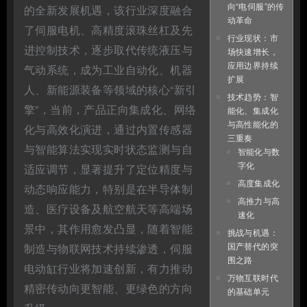
向“电伺服”的传
的全新发展机遇，该行业深度融合
动革命
了伺服电机、高精度滚珠丝杠及先
行业现状：市
进控制技术，逐步取代传统液压与
场快速增长，
应用边界持续
气动系统，成为工业自动化、机器
扩展
人、新能源装备等领域的核心“新引
技术趋势：智
擎”，当前，产品正向集成化、网络
能化、集成化
与高性能化的
化与高效化演进，通过内置传感器
三重奏
与智能算法实现实时状态监测与自
智能化与数
字化
适应调节，显著提升了定位精度与
高度集成化
动态响应能力，特别是在半导体制
高推力与高
造、医疗设备及航空航天等高端场
速化
景中，其作用愈发凸显，随着智能
挑战与机遇：
国产替代的突
制造与物联网技术持续渗透，伺服
围之路
电动缸行业将加速创新，有力推动
万物互联时代
精密传动向更智能、更绿色的方向
的基础单元