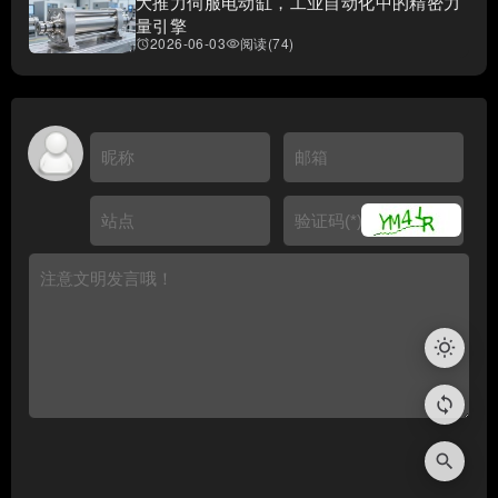
大推力伺服电动缸，工业自动化中的精密力
量引擎
2026-06-03
阅读(74)
access_alarms
visibility
wb_sunny
loop
😺
😸
😹
😻
😼
😽
🙀
search
😿
😾
🙈
🙉
🙊
💖
💔