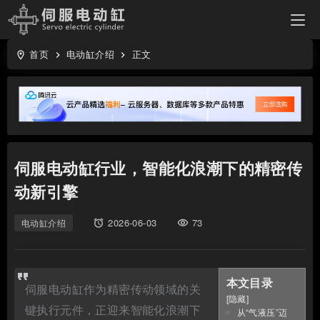
首页
电动缸介绍
正文
location_on
keyboard_arrow_right
keyboard_arrow_right
伺服电动缸行业，智能化浪潮下的精密传
动新引擎
2026-06-03
73
电动缸介绍
access_alarms
visibility
本文目录
伺服电动缸作为精密传动领域的关
[
隐藏
]
键执行元件，正迎来智能化浪潮下
从“气液压”迈