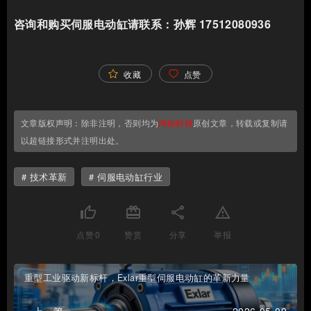
咨询和购买伺服电动缸请联系：孙辉 17512080936
收藏
点赞
文章版权声明：除非注明，否则均为
鸿栢科技
原创文章，转载或复制请
以超链接形式并注明出处。
技术革新
伺服电动缸行业
thumb_up
card_giftcard
share
report_problem
点赞
0
赞赏
分享
举报
重型工业驱动新标杆，Exlar重型伺服电动缸的革新力量
« 上一篇
2026-05-09