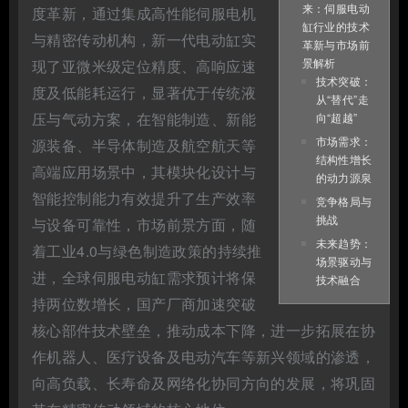
来：伺服电动
度革新，通过集成高性能伺服电机
缸行业的技术
与精密传动机构，新一代电动缸实
革新与市场前
景解析
现了亚微米级定位精度、高响应速
技术突破：
度及低能耗运行，显著优于传统液
从“替代”走
压与气动方案，在智能制造、新能
向“超越”
市场需求：
源装备、半导体制造及航空航天等
结构性增长
高端应用场景中，其模块化设计与
的动力源泉
智能控制能力有效提升了生产效率
竞争格局与
挑战
与设备可靠性，市场前景方面，随
未来趋势：
着工业4.0与绿色制造政策的持续推
场景驱动与
进，全球伺服电动缸需求预计将保
技术融合
持两位数增长，国产厂商加速突破
核心部件技术壁垒，推动成本下降，进一步拓展在协
作机器人、医疗设备及电动汽车等新兴领域的渗透，
向高负载、长寿命及网络化协同方向的发展，将巩固