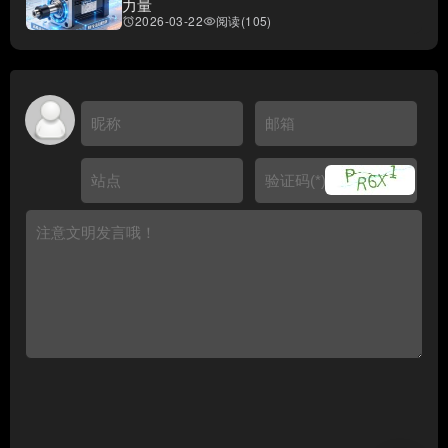
力量
2026-03-22
阅读(105)
access_alarms
visibility
😺
😸
😹
😻
😼
😽
🙀
😿
😾
🙈
🙉
🙊
💖
💔