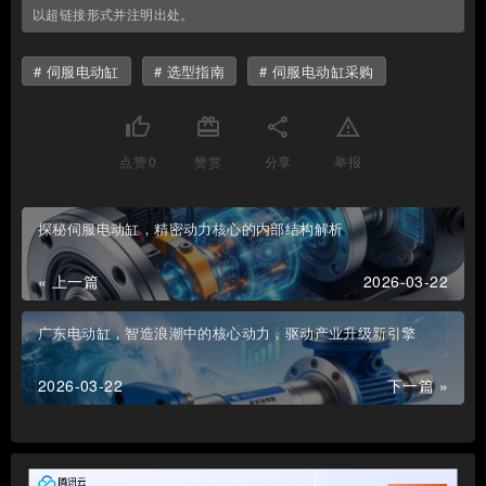
以超链接形式并注明出处。
伺服电动缸
选型指南
伺服电动缸采购
thumb_up
card_giftcard
share
report_problem
点赞
0
赞赏
分享
举报
探秘伺服电动缸，精密动力核心的内部结构解析
« 上一篇
2026-03-22
广东电动缸，智造浪潮中的核心动力，驱动产业升级新引擎
2026-03-22
下一篇 »